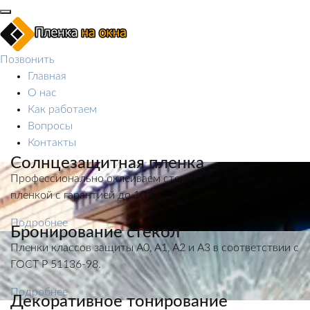
Позвонить
Главная
О нас
Как работаем
Вопросы
Контакты
Солнцезащитная пленка
Профессионально оклеиваем стекла солнцезащитной
пленкой с гарантией до 10 лет.
Подробнее
Бронирование стекол
Пленки классов защиты A0, A1, A2 и A3 в соответствии с
ГОСТ Р 51136-98.
Подробнее
Декоративное тонирование